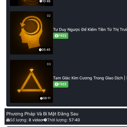
10:46
02
Tư Duy Ngược Để Kiếm Tiền Từ Thị Trư
FREE
05:45
03
Tam Giác Kim Cương Trong Giao Dịch | 
FREE
08:11
Phương Pháp Và Bí Mật Đằng Sau
Số lượng:
8
video
Thời lượng:
57:40