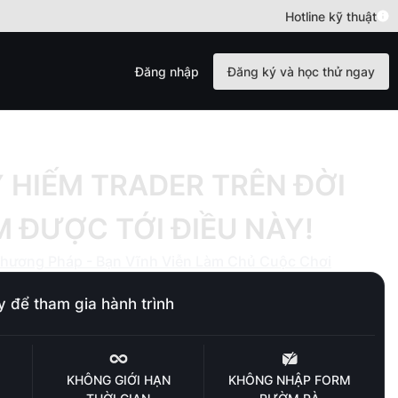
Hotline kỹ thuật
Đăng nhập
Đăng ký và học thử ngay
 HIẾM TRADER TRÊN ĐỜI
 ĐƯỢC TỚI ĐIỀU NÀY!
Phương Pháp - Bạn Vĩnh Viễn Làm Chủ Cuộc Chơi
 để tham gia hành trình
KHÔNG GIỚI HẠN
KHÔNG NHẬP FORM