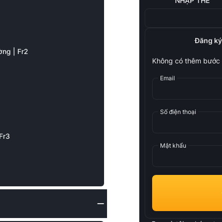
NHẬP THẺ
Đăng ký
ờng | Fr2
Không có thêm bước 
Email
Số điện thoại
Fr3
Mật khẩu