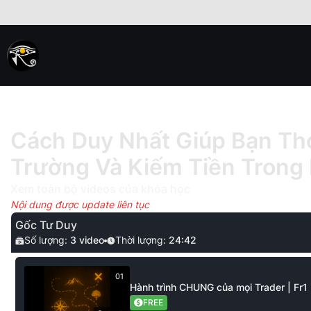
Cách Duy Nhất Giúp Bạn Tho
Trường Và Kiếm Tiền Trong
Xem toàn bộ videos của khóa học
Nội dung được update liên tục
Gốc Tư Duy
Số lượng:
3
video
Thời lượng:
24:42
01
Hành trình CHUNG của mọi Trader | Fr1
FREE