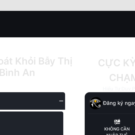
át Khỏi Bẫy Thị
CỰC KỲ
 Bình An
CHẠM
Hiểu Tư Duy 
Đăng ký ngay
KHÔNG CẦN