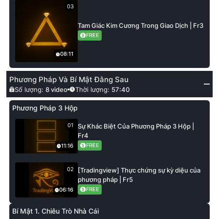
03
Tam Giác Kim Cương Trong Giao Dịch | Fr3
FREE
08:11
Phương Pháp Và Bí Mật Đằng Sau
Số lượng:
8
video
Thời lượng:
57:40
Phương Pháp 3 Hộp
01
Sự Khác Biệt Của Phương Pháp 3 Hộp |
Fr4
FREE
11:16
02
[Tradingview] Thực chứng sự kỳ diệu của
phương pháp | Fr5
FREE
06:16
Bí Mật 1. Chiêu Trò Nhà Cái