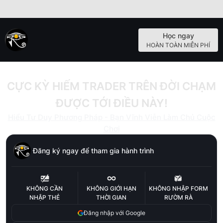
Học ngay
HOÀN TOÀN MIỄN PHÍ
CỰC KỲ HIẾM TRADER TRÊN ĐỜI CHẠM
ĐƯỢC TỚI ĐIỀU NÀY!
Hiểu Tư Duy Phương Pháp - Bạn Vĩnh Viễn Làm Chủ Cuộc
Chơi
Đăng ký ngay để tham gia hành trình
KHÔNG CẦN
KHÔNG GIỚI HẠN
KHÔNG NHẬP FORM
NHẬP THẺ
THỜI GIAN
RƯỜM RÀ
Đăng nhập với Google