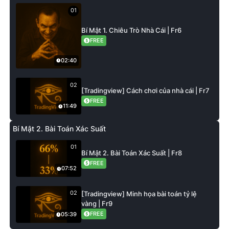
01
Bí Mật 1. Chiêu Trò Nhà Cái | Fr6
FREE
02:40
02
[Tradingview] Cách chơi của nhà cái | Fr7
FREE
11:49
Bí Mật 2. Bài Toán Xác Suất
01
Bí Mật 2. Bài Toán Xác Suất | Fr8
FREE
07:52
02
[Tradingview] Minh họa bài toán tỷ lệ
vàng | Fr9
FREE
05:39