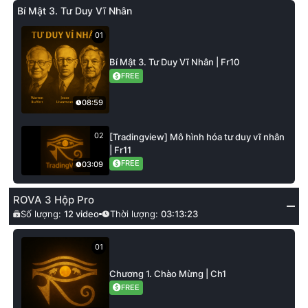
Bí Mật 3. Tư Duy Vĩ Nhân
01
Bí Mật 3. Tư Duy Vĩ Nhân | Fr10
FREE
08:59
02
[Tradingview] Mô hình hóa tư duy vĩ nhân
| Fr11
FREE
03:09
ROVA 3 Hộp Pro
Số lượng:
12
video
Thời lượng:
03:13:23
01
Chương 1. Chào Mừng | Ch1
FREE